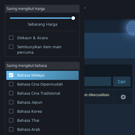
Sign in
Saring mengikut Harga
Sebarang Harga
Gedung
Diskaun & Acara
Komuniti
Sembunyikan item main
Penerbit: InfiniteSpring Studio
percuma
Tentang
Saring mengikut bahasa
Susun mengikut
Perkaitan
Bahasa Melayu
Sokongan
Cari
Bahasa Cina Dipermudah
Ubah bahasa
Bahasa Cina Tradisional
0 hasil sepadan dengan carian anda. 3 tajuk telah dikecualikan
berdasarkan pilihan anda.
Bahasa Jepun
Dapatkan Steam Mobile App
Bahasa Korea
Lihat laman web desktop
Bahasa Thai
Bahasa Arab