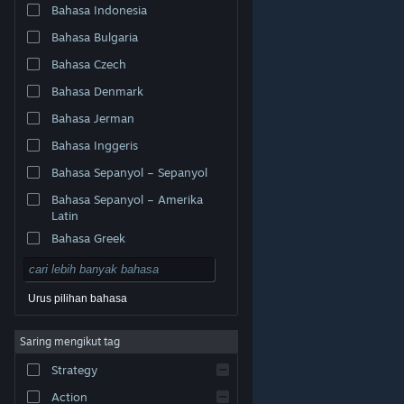
Bahasa Indonesia
Bahasa Bulgaria
Bahasa Czech
Bahasa Denmark
Bahasa Jerman
Bahasa Inggeris
Bahasa Sepanyol – Sepanyol
Bahasa Sepanyol – Amerika
Latin
Bahasa Greek
Urus pilihan bahasa
© Valve Corporation. Hak cipta terpelihara. Semua
Saring mengikut tag
tanda dagangan ialah hak milik pemilik masing-masing
di AS dan negara-negara lain.
Dasar Privasi
|
Strategy
Perundangan
|
Accessibility
|
Perjanjian Pelanggan
Steam
|
Bayaran balik
|
Kuki
Action