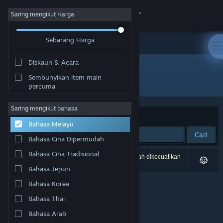
Sign in
Saring mengikut Harga
Sebarang Harga
Gedung
Diskaun & Acara
Komuniti
Sembunyikan item main
Penerbit: Hont
percuma
Tentang
Saring mengikut bahasa
Susun mengikut
Perkaitan
Bahasa Melayu
Sokongan
Cari
Bahasa Cina Dipermudah
Ubah bahasa
Bahasa Cina Tradisional
0 hasil sepadan dengan carian anda. 2 tajuk telah dikecualikan
berdasarkan pilihan anda.
Bahasa Jepun
Dapatkan Steam Mobile App
Bahasa Korea
Lihat laman web desktop
Bahasa Thai
Bahasa Arab