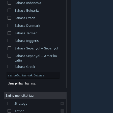
Bahasa Indonesia
Bahasa Bulgaria
Bahasa Czech
Bahasa Denmark
Bahasa Jerman
Bahasa Inggeris
Bahasa Sepanyol – Sepanyol
Bahasa Sepanyol – Amerika
Latin
Bahasa Greek
Urus pilihan bahasa
© Valve Corporation. Hak cipta terpelihara. Semua
Saring mengikut tag
tanda dagangan ialah hak milik pemilik masing-masing
di AS dan negara-negara lain.
Dasar Privasi
|
Strategy
Perundangan
|
Accessibility
|
Perjanjian Pelanggan
Steam
|
Bayaran balik
|
Kuki
Action