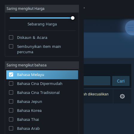
Sign in
Saring mengikut Harga
Sebarang Harga
Gedung
Diskaun & Acara
Komuniti
Sembunyikan item main
Penerbit: Dream Mirror
percuma
Tentang
Saring mengikut bahasa
Susun mengikut
Perkaitan
Bahasa Melayu
Sokongan
Cari
Bahasa Cina Dipermudah
Ubah bahasa
Bahasa Cina Tradisional
0 hasil sepadan dengan carian anda. 2 tajuk telah dikecualikan
berdasarkan pilihan anda.
Bahasa Jepun
Dapatkan Steam Mobile App
Bahasa Korea
Lihat laman web desktop
Bahasa Thai
Bahasa Arab