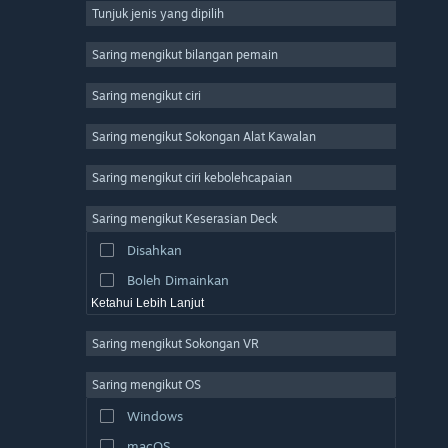
Tunjuk jenis yang dipilih
Massively Multiplayer
Indie
Saring mengikut bilangan pemain
Early Access
Saring mengikut ciri
Casual
Saring mengikut Sokongan Alat Kawalan
Simulation
Racing
Saring mengikut ciri kebolehcapaian
Sports
Saring mengikut Keserasian Deck
Video Production
Disahkan
Photo Editing
Boleh Dimainkan
Ketahui Lebih Lanjut
Saring mengikut Sokongan VR
Saring mengikut OS
Windows
macOS