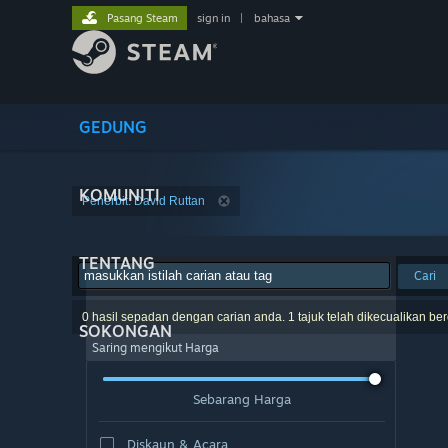
Pasang Steam
sign in
|
bahasa
GEDUNG
KOMUNITI
Penerbit: David Ruttan
TENTANG
Cari
0 hasil sepadan dengan carian anda. 1 tajuk telah dikecualikan be
SOKONGAN
Saring mengikut Harga
Sebarang Harga
Diskaun & Acara