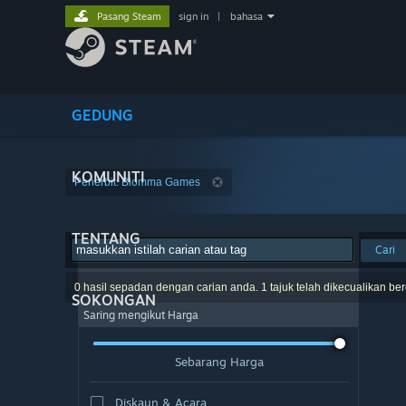
Pasang Steam
sign in
|
bahasa
GEDUNG
KOMUNITI
Penerbit: Blomma Games
TENTANG
Cari
0 hasil sepadan dengan carian anda. 1 tajuk telah dikecualikan be
SOKONGAN
Saring mengikut Harga
Sebarang Harga
Diskaun & Acara