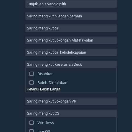
Tunjuk jenis yang dipilih
Massively Multiplayer
Indie
Saring mengikut bilangan pemain
Early Access
Saring mengikut ciri
Casual
Saring mengikut Sokongan Alat Kawalan
Simulation
Racing
Saring mengikut ciri kebolehcapaian
Sports
Saring mengikut Keserasian Deck
Video Production
Disahkan
Photo Editing
Boleh Dimainkan
Ketahui Lebih Lanjut
Saring mengikut Sokongan VR
Saring mengikut OS
Windows
macOS