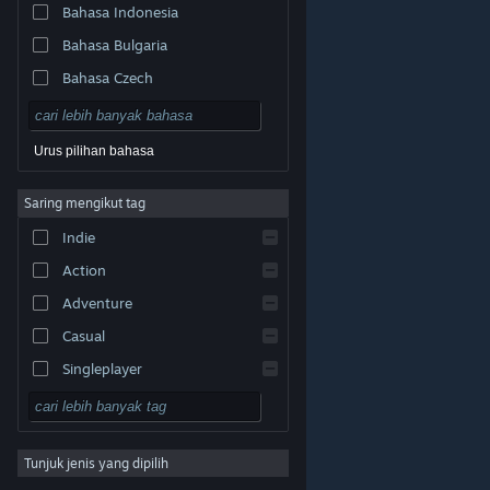
Bahasa Indonesia
Bahasa Bulgaria
Bahasa Czech
Bahasa Denmark
Bahasa Jerman
Urus pilihan bahasa
Bahasa Inggeris
Saring mengikut tag
Bahasa Sepanyol – Sepanyol
Indie
Bahasa Sepanyol – Amerika
Latin
Action
Bahasa Greek
Adventure
Casual
Singleplayer
Simulation
© Valve Corporation. Hak cipta terpelihara. Semua
tanda dagangan ialah hak milik pemilik masing-masing
RPG
di AS dan negara-negara lain.
Dasar Privasi
|
Perundangan
|
Accessibility
|
Perjanjian Pelanggan
Steam
|
Bayaran balik
|
Kuki
Tunjuk jenis yang dipilih
Strategy