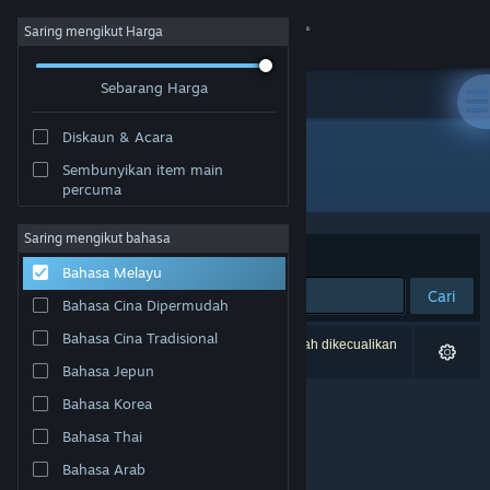
Sign in
Saring mengikut Harga
Sebarang Harga
Gedung
Diskaun & Acara
Komuniti
Sembunyikan item main
Penerbit: Andreas Hager Gaming
percuma
Tentang
Saring mengikut bahasa
Susun mengikut
Perkaitan
Bahasa Melayu
Sokongan
Cari
Bahasa Cina Dipermudah
Ubah bahasa
Bahasa Cina Tradisional
0 hasil sepadan dengan carian anda. 2 tajuk telah dikecualikan
berdasarkan pilihan anda.
Bahasa Jepun
Dapatkan Steam Mobile App
Bahasa Korea
Lihat laman web desktop
Bahasa Thai
Bahasa Arab