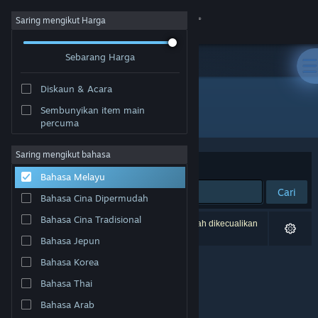
Sign in
Saring mengikut Harga
Sebarang Harga
Gedung
Diskaun & Acara
Komuniti
Sembunyikan item main
Penerbit: 黒子ラボ
percuma
Tentang
Saring mengikut bahasa
Susun mengikut
Perkaitan
Bahasa Melayu
Sokongan
Cari
Bahasa Cina Dipermudah
Ubah bahasa
Bahasa Cina Tradisional
0 hasil sepadan dengan carian anda. 6 tajuk telah dikecualikan
berdasarkan pilihan anda.
Bahasa Jepun
Dapatkan Steam Mobile App
Bahasa Korea
Lihat laman web desktop
Bahasa Thai
Bahasa Arab