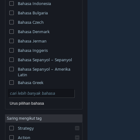
Bahasa Indonesia
Bahasa Bulgaria
Bahasa Czech
Bahasa Denmark
Bahasa Jerman
Bahasa Inggeris
Bahasa Sepanyol – Sepanyol
Bahasa Sepanyol – Amerika
Latin
Bahasa Greek
Urus pilihan bahasa
© Valve Corporation. Hak cipta terpelihara. Semua
Saring mengikut tag
tanda dagangan ialah hak milik pemilik masing-masing
di AS dan negara-negara lain.
Dasar Privasi
|
Strategy
Perundangan
|
Accessibility
|
Perjanjian Pelanggan
Steam
|
Bayaran balik
|
Kuki
Action