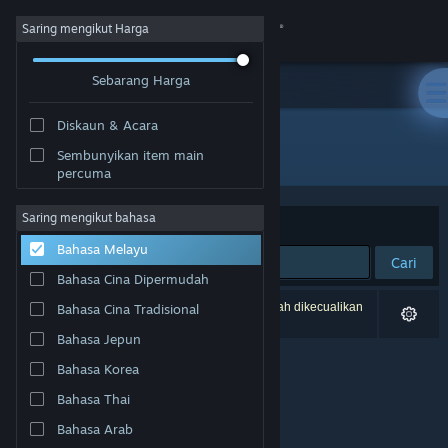
Sign in
Saring mengikut Harga
Sebarang Harga
Gedung
Diskaun & Acara
Komuniti
Semua Produk
Sembunyikan item main
percuma
Tentang
Saring mengikut bahasa
Susun mengikut
Perkaitan
Bahasa Melayu
Sokongan
Cari
Bahasa Cina Dipermudah
Ubah bahasa
0 hasil sepadan dengan carian anda. 1 tajuk telah dikecualikan
Bahasa Cina Tradisional
berdasarkan pilihan anda.
Bahasa Jepun
Dapatkan Steam Mobile App
Bahasa Korea
Lihat laman web desktop
Bahasa Thai
Bahasa Arab