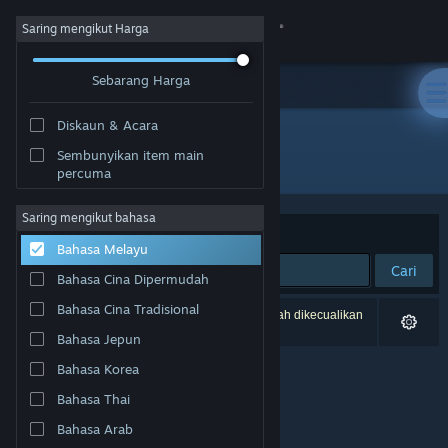
Sign in
Saring mengikut Harga
Sebarang Harga
Gedung
Diskaun & Acara
Komuniti
Sembunyikan item main
Pembangun: xjliu
percuma
Tentang
Saring mengikut bahasa
Susun mengikut
Perkaitan
Bahasa Melayu
Sokongan
Cari
Bahasa Cina Dipermudah
Ubah bahasa
Bahasa Cina Tradisional
0 hasil sepadan dengan carian anda. 1 tajuk telah dikecualikan
berdasarkan pilihan anda.
Bahasa Jepun
Dapatkan Steam Mobile App
Bahasa Korea
Lihat laman web desktop
Bahasa Thai
Bahasa Arab