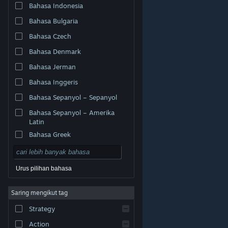
Bahasa Indonesia
Bahasa Bulgaria
Bahasa Czech
Bahasa Denmark
Bahasa Jerman
Bahasa Inggeris
Bahasa Sepanyol – Sepanyol
Bahasa Sepanyol – Amerika
Latin
Bahasa Greek
Urus pilihan bahasa
© Valve Corporation. Hak cipta terpelihara. Semua
Saring mengikut tag
tanda dagangan ialah hak milik pemilik masing-masing
di AS dan negara-negara lain.
Dasar Privasi
|
Strategy
Perundangan
|
Accessibility
|
Perjanjian Pelanggan
Steam
|
Bayaran balik
|
Kuki
Action