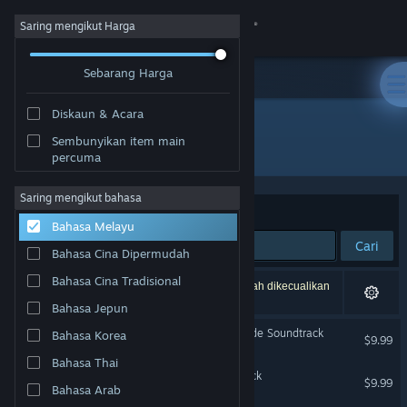
Sign in
Saring mengikut Harga
Sebarang Harga
Gedung
Diskaun & Acara
Komuniti
Sembunyikan item main
Pembangun: mino_dev
percuma
Tentang
Saring mengikut bahasa
Susun mengikut
Perkaitan
Bahasa Melayu
Sokongan
Cari
Bahasa Cina Dipermudah
Ubah bahasa
Bahasa Cina Tradisional
3 hasil sepadan dengan carian anda. 4 tajuk telah dikecualikan
berdasarkan pilihan anda.
Bahasa Jepun
Dapatkan Steam Mobile App
Rabbit and Steel Extra Mode Soundtrack
Bahasa Korea
$9.99
Lihat laman web desktop
Bahasa Thai
Rabbit and Steel Soundtrack
$9.99
Bahasa Arab