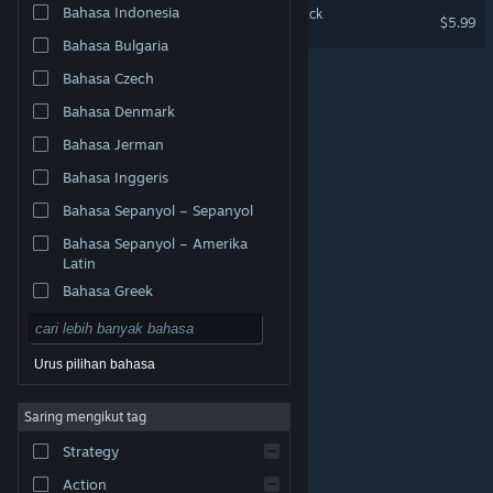
Bahasa Indonesia
Maiden and Spell Soundtrack
$5.99
Bahasa Bulgaria
Bahasa Czech
Bahasa Denmark
Bahasa Jerman
Bahasa Inggeris
Bahasa Sepanyol – Sepanyol
Bahasa Sepanyol – Amerika
Latin
Bahasa Greek
Urus pilihan bahasa
© Valve Corporation. Hak cipta terpelihara. Semua
Saring mengikut tag
tanda dagangan ialah hak milik pemilik masing-masing
di AS dan negara-negara lain.
Dasar Privasi
|
Strategy
Perundangan
|
Accessibility
|
Perjanjian Pelanggan
Steam
|
Bayaran balik
|
Kuki
Action