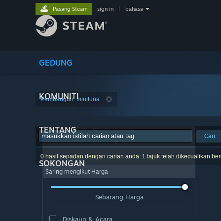
Pasang Steam
sign in
|
bahasa
GEDUNG
KOMUNITI
Pembangun: minituna
TENTANG
Cari
0 hasil sepadan dengan carian anda. 1 tajuk telah dikecualikan be
SOKONGAN
Saring mengikut Harga
Sebarang Harga
Diskaun & Acara