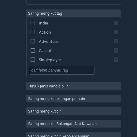
Bahasa Inggeris
Saring mengikut tag
Bahasa Sepanyol – Sepanyol
Indie
Bahasa Sepanyol – Amerika Latin
Action
Bahasa Greek
Adventure
Casual
Singleplayer
Simulation
RPG
Tunjuk jenis yang dipilih
Strategy
2D
Saring mengikut bilangan pemain
Early Access
Saring mengikut ciri
3D
Saring mengikut Sokongan Alat Kawalan
Free to Play
Atmospheric
Saring mengikut ciri kebolehcapaian