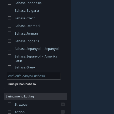
Bahasa Indonesia
Bahasa Bulgaria
Bahasa Czech
Bahasa Denmark
Bahasa Jerman
Bahasa Inggeris
Bahasa Sepanyol – Sepanyol
Bahasa Sepanyol – Amerika
Latin
Bahasa Greek
Urus pilihan bahasa
© Valve Corporation. Hak cipta terpelihara. Semua
Saring mengikut tag
tanda dagangan ialah hak milik pemilik masing-masing
di AS dan negara-negara lain.
Dasar Privasi
|
Strategy
Perundangan
|
Accessibility
|
Perjanjian Pelanggan
Steam
|
Bayaran balik
|
Kuki
Action