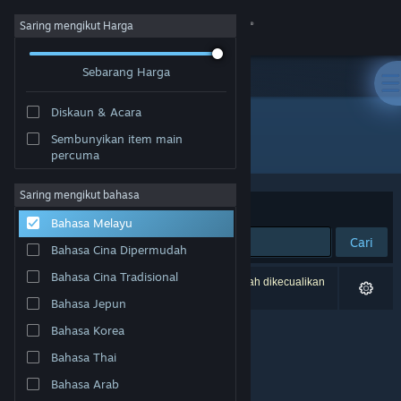
Sign in
Saring mengikut Harga
Sebarang Harga
Gedung
Diskaun & Acara
Komuniti
Sembunyikan item main
Pembangun: kivoro
percuma
Tentang
Saring mengikut bahasa
Susun mengikut
Perkaitan
Bahasa Melayu
Sokongan
Cari
Bahasa Cina Dipermudah
Ubah bahasa
Bahasa Cina Tradisional
0 hasil sepadan dengan carian anda. 1 tajuk telah dikecualikan
berdasarkan pilihan anda.
Bahasa Jepun
Dapatkan Steam Mobile App
Bahasa Korea
Lihat laman web desktop
Bahasa Thai
Bahasa Arab