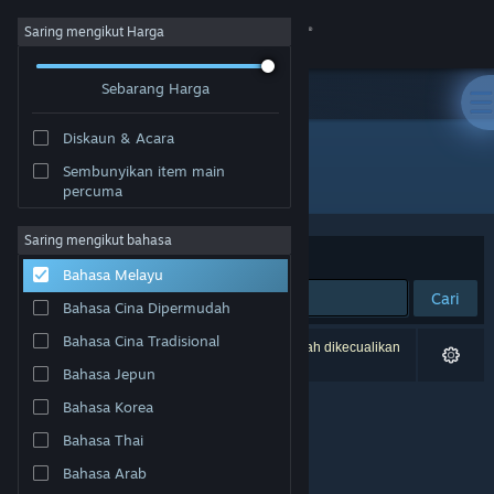
Sign in
Saring mengikut Harga
Sebarang Harga
Gedung
Diskaun & Acara
Komuniti
Sembunyikan item main
Pembangun: iRacing
percuma
Tentang
Saring mengikut bahasa
Susun mengikut
Perkaitan
Bahasa Melayu
Sokongan
Cari
Bahasa Cina Dipermudah
Ubah bahasa
Bahasa Cina Tradisional
0 hasil sepadan dengan carian anda. 3 tajuk telah dikecualikan
berdasarkan pilihan anda.
Bahasa Jepun
Dapatkan Steam Mobile App
Bahasa Korea
Lihat laman web desktop
Bahasa Thai
Bahasa Arab