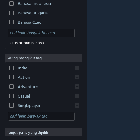
Bahasa Indonesia
Bahasa Bulgaria
Bahasa Czech
Bahasa Denmark
Bahasa Jerman
Urus pilihan bahasa
Bahasa Inggeris
Saring mengikut tag
Bahasa Sepanyol – Sepanyol
Indie
Bahasa Sepanyol – Amerika
Latin
Action
Bahasa Greek
Adventure
Casual
Singleplayer
Simulation
© Valve Corporation. Hak cipta terpelihara. Semua
tanda dagangan ialah hak milik pemilik masing-masing
RPG
di AS dan negara-negara lain.
Dasar Privasi
|
Perundangan
|
Accessibility
|
Perjanjian Pelanggan
Steam
|
Bayaran balik
|
Kuki
Tunjuk jenis yang dipilih
Strategy