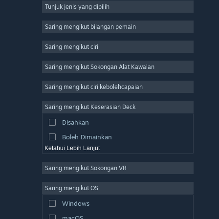
Tunjuk jenis yang dipilih
Massively Multiplayer
Indie
Saring mengikut bilangan pemain
Early Access
Saring mengikut ciri
Casual
Saring mengikut Sokongan Alat Kawalan
Simulation
Racing
Saring mengikut ciri kebolehcapaian
Sports
Saring mengikut Keserasian Deck
Video Production
Disahkan
Photo Editing
Boleh Dimainkan
Ketahui Lebih Lanjut
Saring mengikut Sokongan VR
Saring mengikut OS
Windows
macOS