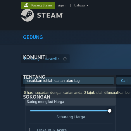
Pasang Steam
sign in
|
bahasa
GEDUNG
KOMUNITI
Pembangun: davevillz
TENTANG
Cari
0 hasil sepadan dengan carian anda. 3 tajuk telah dikecualikan be
SOKONGAN
Saring mengikut Harga
Sebarang Harga
Diskaun & Acara