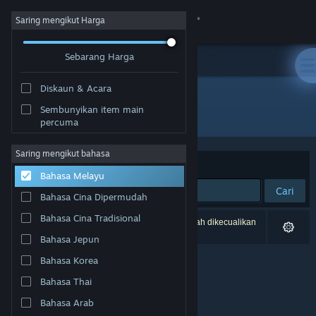
Sign in
Saring mengikut Harga
Sebarang Harga
Gedung
Diskaun & Acara
Komuniti
Sembunyikan item main
Pembangun: Zero Sum Games
percuma
Tentang
Saring mengikut bahasa
Susun mengikut
Perkaitan
Bahasa Melayu
Sokongan
Cari
Bahasa Cina Dipermudah
Ubah bahasa
Bahasa Cina Tradisional
0 hasil sepadan dengan carian anda. 8 tajuk telah dikecualikan
berdasarkan pilihan anda.
Bahasa Jepun
Dapatkan Steam Mobile App
Bahasa Korea
Lihat laman web desktop
Bahasa Thai
Bahasa Arab