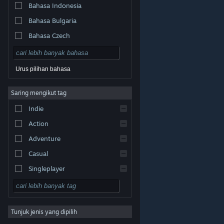
Bahasa Indonesia
Bahasa Bulgaria
Bahasa Czech
Bahasa Denmark
Bahasa Jerman
Urus pilihan bahasa
Bahasa Inggeris
Saring mengikut tag
Bahasa Sepanyol – Sepanyol
Indie
Bahasa Sepanyol – Amerika
Latin
Action
Bahasa Greek
Adventure
Casual
Singleplayer
Simulation
© Valve Corporation. Hak cipta terpelihara. Semua
tanda dagangan ialah hak milik pemilik masing-masing
RPG
di AS dan negara-negara lain.
Dasar Privasi
|
Perundangan
|
Accessibility
|
Perjanjian Pelanggan
Steam
|
Bayaran balik
|
Kuki
Tunjuk jenis yang dipilih
Strategy