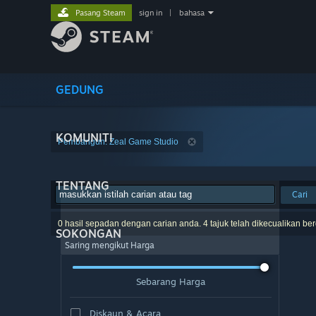
Pasang Steam
sign in
|
bahasa
GEDUNG
KOMUNITI
Pembangun: Zeal Game Studio
TENTANG
Cari
0 hasil sepadan dengan carian anda. 4 tajuk telah dikecualikan be
SOKONGAN
Saring mengikut Harga
Sebarang Harga
Diskaun & Acara