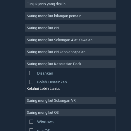
Tunjuk jenis yang dipilih
Massively Multiplayer
Indie
Saring mengikut bilangan pemain
Early Access
Saring mengikut ciri
Casual
Saring mengikut Sokongan Alat Kawalan
Simulation
Racing
Saring mengikut ciri kebolehcapaian
Sports
Saring mengikut Keserasian Deck
Video Production
Disahkan
Photo Editing
Boleh Dimainkan
Ketahui Lebih Lanjut
Saring mengikut Sokongan VR
Saring mengikut OS
Windows
macOS