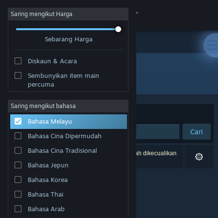
Sign in
Saring mengikut Harga
Sebarang Harga
Gedung
Diskaun & Acara
Komuniti
Sembunyikan item main
Pembangun: Wronghut
percuma
Tentang
Saring mengikut bahasa
Susun mengikut
Perkaitan
Bahasa Melayu
Sokongan
Cari
Bahasa Cina Dipermudah
Ubah bahasa
Bahasa Cina Tradisional
0 hasil sepadan dengan carian anda. 1 tajuk telah dikecualikan
berdasarkan pilihan anda.
Bahasa Jepun
Dapatkan Steam Mobile App
Bahasa Korea
Lihat laman web desktop
Bahasa Thai
Bahasa Arab