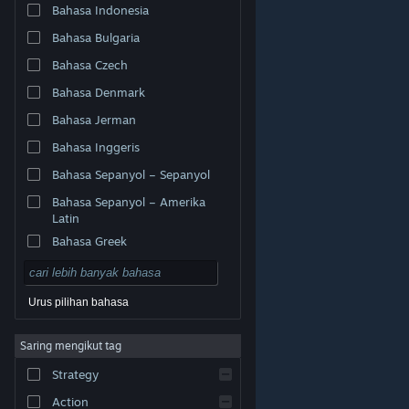
Bahasa Indonesia
Bahasa Bulgaria
Bahasa Czech
Bahasa Denmark
Bahasa Jerman
Bahasa Inggeris
Bahasa Sepanyol – Sepanyol
Bahasa Sepanyol – Amerika
Latin
Bahasa Greek
Urus pilihan bahasa
© Valve Corporation. Hak cipta terpelihara. Semua
Saring mengikut tag
tanda dagangan ialah hak milik pemilik masing-masing
di AS dan negara-negara lain.
Dasar Privasi
|
Strategy
Perundangan
|
Accessibility
|
Perjanjian Pelanggan
Steam
|
Bayaran balik
|
Kuki
Action