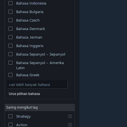
Bahasa Indonesia
Bahasa Bulgaria
Bahasa Czech
Bahasa Denmark
Bahasa Jerman
Bahasa Inggeris
Bahasa Sepanyol – Sepanyol
Bahasa Sepanyol – Amerika
Latin
Bahasa Greek
Urus pilihan bahasa
© Valve Corporation. Hak cipta terpelihara. Semua
Saring mengikut tag
tanda dagangan ialah hak milik pemilik masing-masing
di AS dan negara-negara lain.
Dasar Privasi
|
Strategy
Perundangan
|
Accessibility
|
Perjanjian Pelanggan
Steam
|
Bayaran balik
|
Kuki
Action