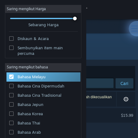
Sign in
Saring mengikut Harga
Sebarang Harga
Gedung
Diskaun & Acara
Komuniti
Sembunyikan item main
Pembangun: Worldwalker Games LLC
percuma
Tentang
Saring mengikut bahasa
Susun mengikut
Perkaitan
Bahasa Melayu
Sokongan
Cari
Bahasa Cina Dipermudah
Ubah bahasa
Bahasa Cina Tradisional
1 hasil sepadan dengan carian anda. 3 tajuk telah dikecualikan
berdasarkan pilihan anda.
Bahasa Jepun
Dapatkan Steam Mobile App
Wildermyth Soundtrack
Bahasa Korea
$15.99
Lihat laman web desktop
Bahasa Thai
Bahasa Arab