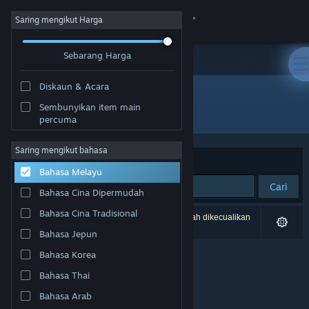
Sign in
Saring mengikut Harga
Sebarang Harga
Gedung
Diskaun & Acara
Komuniti
Sembunyikan item main
Pembangun: Vesa Härkönen
percuma
Tentang
Saring mengikut bahasa
Susun mengikut
Perkaitan
Bahasa Melayu
Sokongan
Cari
Bahasa Cina Dipermudah
Ubah bahasa
Bahasa Cina Tradisional
0 hasil sepadan dengan carian anda. 2 tajuk telah dikecualikan
berdasarkan pilihan anda.
Bahasa Jepun
Dapatkan Steam Mobile App
Bahasa Korea
Lihat laman web desktop
Bahasa Thai
Bahasa Arab