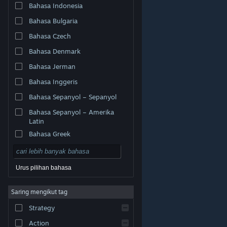
Bahasa Indonesia
Bahasa Bulgaria
Bahasa Czech
Bahasa Denmark
Bahasa Jerman
Bahasa Inggeris
Bahasa Sepanyol – Sepanyol
Bahasa Sepanyol – Amerika
Latin
Bahasa Greek
Urus pilihan bahasa
© Valve Corporation. Hak cipta terpelihara. Semua
Saring mengikut tag
tanda dagangan ialah hak milik pemilik masing-masing
di AS dan negara-negara lain.
Dasar Privasi
|
Strategy
Perundangan
|
Accessibility
|
Perjanjian Pelanggan
Steam
|
Bayaran balik
|
Kuki
Action