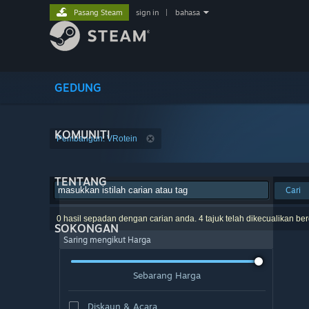
Pasang Steam
sign in
|
bahasa
GEDUNG
KOMUNITI
Pembangun: VRotein
TENTANG
Cari
0 hasil sepadan dengan carian anda. 4 tajuk telah dikecualikan be
SOKONGAN
Saring mengikut Harga
Sebarang Harga
Diskaun & Acara