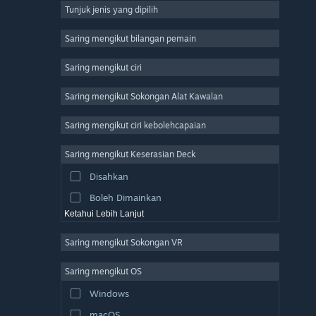
Tunjuk jenis yang dipilih
Massively Multiplayer
Indie
Saring mengikut bilangan pemain
Early Access
Saring mengikut ciri
Casual
Saring mengikut Sokongan Alat Kawalan
Simulation
Racing
Saring mengikut ciri kebolehcapaian
Sports
Saring mengikut Keserasian Deck
Video Production
Disahkan
Photo Editing
Boleh Dimainkan
Ketahui Lebih Lanjut
Saring mengikut Sokongan VR
Saring mengikut OS
Windows
macOS