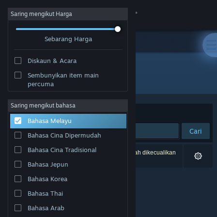
Sign in
Saring mengikut Harga
Sebarang Harga
Gedung
Diskaun & Acara
Komuniti
Sembunyikan item main
Pembangun: Unfinished Pixel SL
percuma
Tentang
Saring mengikut bahasa
Susun mengikut
Perkaitan
Bahasa Melayu
Sokongan
Cari
Bahasa Cina Dipermudah
Ubah bahasa
Bahasa Cina Tradisional
0 hasil sepadan dengan carian anda. 3 tajuk telah dikecualikan
berdasarkan pilihan anda.
Bahasa Jepun
Dapatkan Steam Mobile App
Bahasa Korea
Lihat laman web desktop
Bahasa Thai
Bahasa Arab