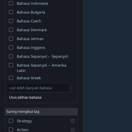
Bahasa Indonesia
Bahasa Bulgaria
Bahasa Czech
Bahasa Denmark
Bahasa Jerman
Bahasa Inggeris
Bahasa Sepanyol – Sepanyol
Bahasa Sepanyol – Amerika
Latin
Bahasa Greek
Urus pilihan bahasa
© Valve Corporation. Hak cipta terpelihara. Semua
Saring mengikut tag
tanda dagangan ialah hak milik pemilik masing-masing
di AS dan negara-negara lain.
Dasar Privasi
|
Strategy
Perundangan
|
Accessibility
|
Perjanjian Pelanggan
Steam
|
Bayaran balik
|
Kuki
Action