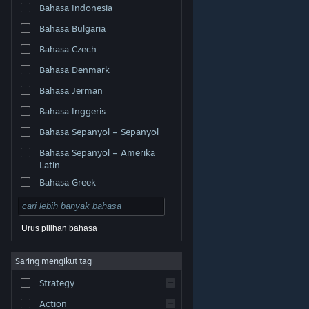
Bahasa Indonesia
Bahasa Bulgaria
Bahasa Czech
Bahasa Denmark
Bahasa Jerman
Bahasa Inggeris
Bahasa Sepanyol – Sepanyol
Bahasa Sepanyol – Amerika
Latin
Bahasa Greek
Urus pilihan bahasa
© Valve Corporation. Hak cipta terpelihara. Semua
Saring mengikut tag
tanda dagangan ialah hak milik pemilik masing-masing
di AS dan negara-negara lain.
Dasar Privasi
|
Strategy
Perundangan
|
Accessibility
|
Perjanjian Pelanggan
Steam
|
Bayaran balik
|
Kuki
Action