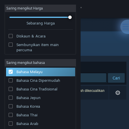
Sign in
Saring mengikut Harga
Sebarang Harga
Gedung
Diskaun & Acara
Komuniti
Sembunyikan item main
Pembangun: Unbroken Studios
percuma
Tentang
Saring mengikut bahasa
Susun mengikut
Perkaitan
Bahasa Melayu
Sokongan
Cari
Bahasa Cina Dipermudah
Ubah bahasa
Bahasa Cina Tradisional
0 hasil sepadan dengan carian anda. 2 tajuk telah dikecualikan
berdasarkan pilihan anda.
Bahasa Jepun
Dapatkan Steam Mobile App
Bahasa Korea
Lihat laman web desktop
Bahasa Thai
Bahasa Arab