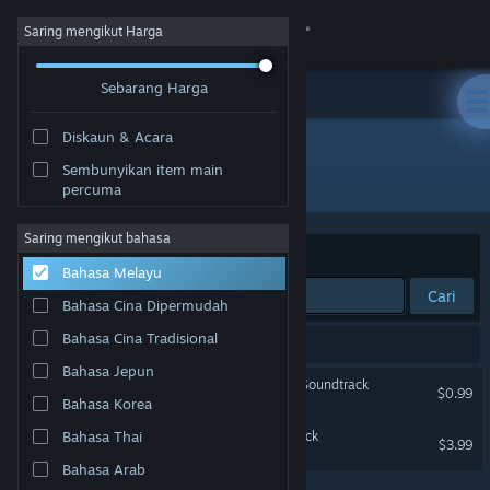
Sign in
Saring mengikut Harga
Sebarang Harga
Gedung
Diskaun & Acara
Komuniti
Sembunyikan item main
Pembangun: Tom Stoffel
percuma
Tentang
Saring mengikut bahasa
Susun mengikut
Perkaitan
Bahasa Melayu
Sokongan
Cari
Bahasa Cina Dipermudah
Ubah bahasa
Bahasa Cina Tradisional
2 hasil sepadan dengan carian anda.
Bahasa Jepun
Dapatkan Steam Mobile App
Blade Symphony Original Soundtrack
$0.99
Bahasa Korea
Lihat laman web desktop
Galacide Original Soundtrack
Bahasa Thai
$3.99
Bahasa Arab