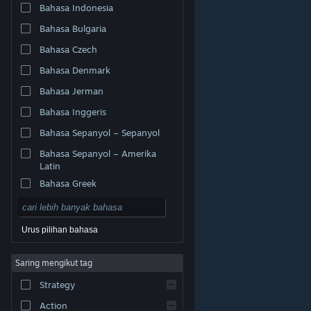
Bahasa Indonesia
Bahasa Bulgaria
Bahasa Czech
Bahasa Denmark
Bahasa Jerman
Bahasa Inggeris
Bahasa Sepanyol – Sepanyol
Bahasa Sepanyol – Amerika
Latin
Bahasa Greek
Urus pilihan bahasa
© Valve Corporation. Hak cipta terpelihara. Semua
Saring mengikut tag
tanda dagangan ialah hak milik pemilik masing-masing
di AS dan negara-negara lain.
Dasar Privasi
|
Strategy
Perundangan
|
Accessibility
|
Perjanjian Pelanggan
Steam
|
Bayaran balik
|
Kuki
Action