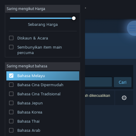
Sign in
Saring mengikut Harga
Sebarang Harga
Gedung
Diskaun & Acara
Komuniti
Sembunyikan item main
Pembangun: Tiger Style
percuma
Tentang
Saring mengikut bahasa
Susun mengikut
Perkaitan
Bahasa Melayu
Sokongan
Cari
Bahasa Cina Dipermudah
Ubah bahasa
Bahasa Cina Tradisional
0 hasil sepadan dengan carian anda. 4 tajuk telah dikecualikan
berdasarkan pilihan anda.
Bahasa Jepun
Dapatkan Steam Mobile App
Bahasa Korea
Lihat laman web desktop
Bahasa Thai
Bahasa Arab