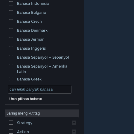
Bahasa Indonesia
Bahasa Bulgaria
Bahasa Czech
Bahasa Denmark
Bahasa Jerman
Bahasa Inggeris
Bahasa Sepanyol – Sepanyol
Bahasa Sepanyol – Amerika
Latin
Bahasa Greek
Urus pilihan bahasa
© Valve Corporation. Hak cipta terpelihara. Semua
Saring mengikut tag
tanda dagangan ialah hak milik pemilik masing-masing
di AS dan negara-negara lain.
Dasar Privasi
|
Strategy
Perundangan
|
Accessibility
|
Perjanjian Pelanggan
Steam
|
Bayaran balik
|
Kuki
Action