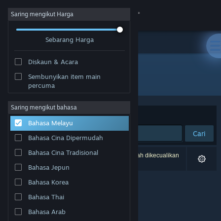
Sign in
Saring mengikut Harga
Sebarang Harga
Gedung
Diskaun & Acara
Komuniti
Sembunyikan item main
Pembangun: Teelur Games
percuma
Tentang
Saring mengikut bahasa
Susun mengikut
Perkaitan
Bahasa Melayu
Sokongan
Cari
Bahasa Cina Dipermudah
Ubah bahasa
Bahasa Cina Tradisional
0 hasil sepadan dengan carian anda. 1 tajuk telah dikecualikan
berdasarkan pilihan anda.
Bahasa Jepun
Dapatkan Steam Mobile App
Bahasa Korea
Lihat laman web desktop
Bahasa Thai
Bahasa Arab