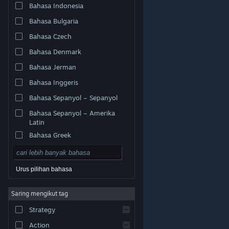
Bahasa Indonesia
Bahasa Bulgaria
Bahasa Czech
Bahasa Denmark
Bahasa Jerman
Bahasa Inggeris
Bahasa Sepanyol – Sepanyol
Bahasa Sepanyol – Amerika
Latin
Bahasa Greek
Urus pilihan bahasa
© Valve Corporation. Hak cipta terpelihara. Semua
Saring mengikut tag
tanda dagangan ialah hak milik pemilik masing-masing
di AS dan negara-negara lain.
Dasar Privasi
|
Strategy
Perundangan
|
Accessibility
|
Perjanjian Pelanggan
Steam
|
Bayaran balik
|
Kuki
Action