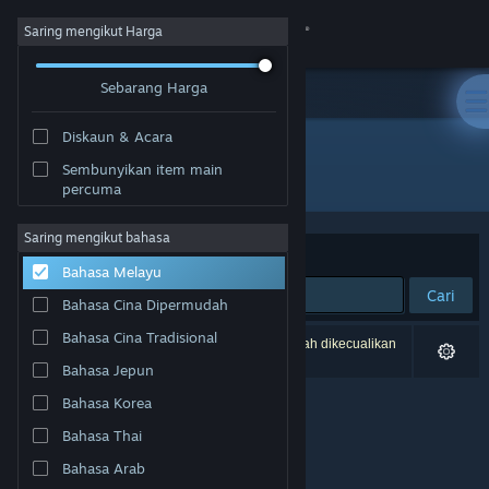
Sign in
Saring mengikut Harga
Sebarang Harga
Gedung
Diskaun & Acara
Komuniti
Sembunyikan item main
Pembangun: Takahiro Miyazawa
percuma
Tentang
Saring mengikut bahasa
Susun mengikut
Perkaitan
Bahasa Melayu
Sokongan
Cari
Bahasa Cina Dipermudah
Ubah bahasa
Bahasa Cina Tradisional
0 hasil sepadan dengan carian anda. 2 tajuk telah dikecualikan
berdasarkan pilihan anda.
Bahasa Jepun
Dapatkan Steam Mobile App
Bahasa Korea
Lihat laman web desktop
Bahasa Thai
Bahasa Arab