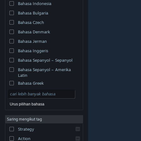
Bahasa Indonesia
Bahasa Bulgaria
Bahasa Czech
Bahasa Denmark
Bahasa Jerman
Bahasa Inggeris
Bahasa Sepanyol – Sepanyol
Bahasa Sepanyol – Amerika
Latin
Bahasa Greek
Urus pilihan bahasa
© Valve Corporation. Hak cipta terpelihara. Semua
Saring mengikut tag
tanda dagangan ialah hak milik pemilik masing-masing
di AS dan negara-negara lain.
Dasar Privasi
|
Strategy
Perundangan
|
Accessibility
|
Perjanjian Pelanggan
Steam
|
Bayaran balik
|
Kuki
Action