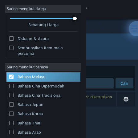
Sign in
Saring mengikut Harga
Sebarang Harga
Gedung
Diskaun & Acara
Komuniti
Sembunyikan item main
Pembangun: Spiderwork Games
percuma
Tentang
Saring mengikut bahasa
Susun mengikut
Perkaitan
Bahasa Melayu
Sokongan
Cari
Bahasa Cina Dipermudah
Ubah bahasa
Bahasa Cina Tradisional
0 hasil sepadan dengan carian anda. 5 tajuk telah dikecualikan
berdasarkan pilihan anda.
Bahasa Jepun
Dapatkan Steam Mobile App
Bahasa Korea
Lihat laman web desktop
Bahasa Thai
Bahasa Arab