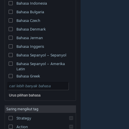
Bahasa Indonesia
Bahasa Bulgaria
Bahasa Czech
Bahasa Denmark
Bahasa Jerman
Bahasa Inggeris
Bahasa Sepanyol – Sepanyol
Bahasa Sepanyol – Amerika
Latin
Bahasa Greek
Urus pilihan bahasa
© Valve Corporation. Hak cipta terpelihara. Semua
Saring mengikut tag
tanda dagangan ialah hak milik pemilik masing-masing
di AS dan negara-negara lain.
Dasar Privasi
|
Strategy
Perundangan
|
Accessibility
|
Perjanjian Pelanggan
Steam
|
Bayaran balik
|
Kuki
Action