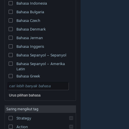
Bahasa Indonesia
Bahasa Bulgaria
Bahasa Czech
Bahasa Denmark
Bahasa Jerman
Bahasa Inggeris
Bahasa Sepanyol – Sepanyol
Bahasa Sepanyol – Amerika
Latin
Bahasa Greek
Urus pilihan bahasa
© Valve Corporation. Hak cipta terpelihara. Semua
Saring mengikut tag
tanda dagangan ialah hak milik pemilik masing-masing
di AS dan negara-negara lain.
Dasar Privasi
|
Strategy
Perundangan
|
Accessibility
|
Perjanjian Pelanggan
Steam
|
Bayaran balik
|
Kuki
Action