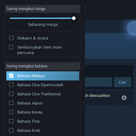
Sign in
Saring mengikut Harga
Sebarang Harga
Gedung
Diskaun & Acara
Komuniti
Sembunyikan item main
Pembangun: Skeleboom Project
percuma
Tentang
Saring mengikut bahasa
Susun mengikut
Perkaitan
Bahasa Melayu
Sokongan
Cari
Bahasa Cina Dipermudah
Ubah bahasa
Bahasa Cina Tradisional
0 hasil sepadan dengan carian anda. 2 tajuk telah dikecualikan
berdasarkan pilihan anda.
Bahasa Jepun
Dapatkan Steam Mobile App
Bahasa Korea
Lihat laman web desktop
Bahasa Thai
Bahasa Arab