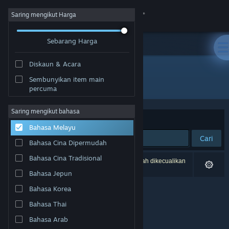
Sign in
Saring mengikut Harga
Sebarang Harga
Gedung
Diskaun & Acara
Komuniti
Sembunyikan item main
Pembangun: Signal Studios
percuma
Tentang
Saring mengikut bahasa
Susun mengikut
Perkaitan
Bahasa Melayu
Sokongan
Cari
Bahasa Cina Dipermudah
Ubah bahasa
Bahasa Cina Tradisional
0 hasil sepadan dengan carian anda. 3 tajuk telah dikecualikan
berdasarkan pilihan anda.
Bahasa Jepun
Dapatkan Steam Mobile App
Bahasa Korea
Lihat laman web desktop
Bahasa Thai
Bahasa Arab