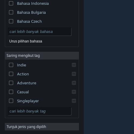
Bahasa Indonesia
Bahasa Bulgaria
Bahasa Czech
Bahasa Denmark
Bahasa Jerman
Urus pilihan bahasa
Bahasa Inggeris
Saring mengikut tag
Bahasa Sepanyol – Sepanyol
Indie
Bahasa Sepanyol – Amerika
Latin
Action
Bahasa Greek
Adventure
Casual
Singleplayer
Simulation
© Valve Corporation. Hak cipta terpelihara. Semua
tanda dagangan ialah hak milik pemilik masing-masing
RPG
di AS dan negara-negara lain.
Dasar Privasi
|
Perundangan
|
Accessibility
|
Perjanjian Pelanggan
Steam
|
Bayaran balik
|
Kuki
Tunjuk jenis yang dipilih
Strategy