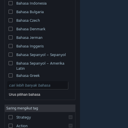
Bahasa Indonesia
Bahasa Bulgaria
Bahasa Czech
Bahasa Denmark
Bahasa Jerman
Bahasa Inggeris
Bahasa Sepanyol – Sepanyol
Bahasa Sepanyol – Amerika
Latin
Bahasa Greek
Urus pilihan bahasa
© Valve Corporation. Hak cipta terpelihara. Semua
Saring mengikut tag
tanda dagangan ialah hak milik pemilik masing-masing
di AS dan negara-negara lain.
Dasar Privasi
|
Strategy
Perundangan
|
Accessibility
|
Perjanjian Pelanggan
Steam
|
Bayaran balik
|
Kuki
Action