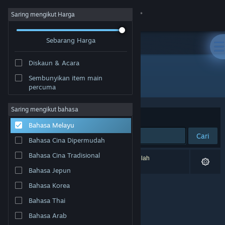
Sign in
Saring mengikut Harga
Sebarang Harga
Gedung
Diskaun & Acara
Komuniti
Sembunyikan item main
Pembangun: Shaman Games Studio
percuma
Tentang
Saring mengikut bahasa
Susun mengikut
Perkaitan
Bahasa Melayu
Sokongan
Cari
Bahasa Cina Dipermudah
Ubah bahasa
Bahasa Cina Tradisional
0 hasil sepadan dengan carian anda. 13 tajuk telah
dikecualikan berdasarkan pilihan anda.
Bahasa Jepun
Dapatkan Steam Mobile App
Bahasa Korea
Lihat laman web desktop
Bahasa Thai
Bahasa Arab