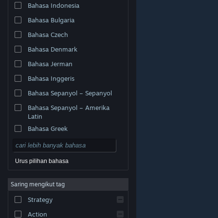
Bahasa Indonesia
Bahasa Bulgaria
Bahasa Czech
Bahasa Denmark
Bahasa Jerman
Bahasa Inggeris
Bahasa Sepanyol – Sepanyol
Bahasa Sepanyol – Amerika
Latin
Bahasa Greek
Urus pilihan bahasa
© Valve Corporation. Hak cipta terpelihara. Semua
Saring mengikut tag
tanda dagangan ialah hak milik pemilik masing-masing
di AS dan negara-negara lain.
Dasar Privasi
|
Strategy
Perundangan
|
Accessibility
|
Perjanjian Pelanggan
Steam
|
Bayaran balik
|
Kuki
Action