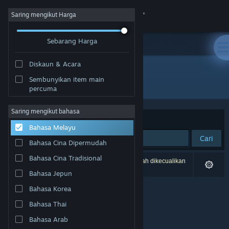
Sign in
Saring mengikut Harga
Sebarang Harga
Gedung
Diskaun & Acara
Komuniti
Sembunyikan item main
Pembangun: Seidlsoft
percuma
Tentang
Saring mengikut bahasa
Susun mengikut
Perkaitan
Bahasa Melayu
Sokongan
Cari
Bahasa Cina Dipermudah
Ubah bahasa
Bahasa Cina Tradisional
0 hasil sepadan dengan carian anda. 2 tajuk telah dikecualikan
berdasarkan pilihan anda.
Bahasa Jepun
Dapatkan Steam Mobile App
Bahasa Korea
Lihat laman web desktop
Bahasa Thai
Bahasa Arab