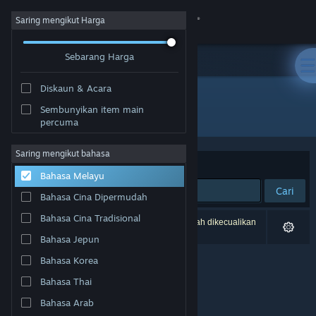
Sign in
Saring mengikut Harga
Sebarang Harga
Gedung
Diskaun & Acara
Komuniti
Sembunyikan item main
Pembangun: Second Dinner Studios, Inc.
percuma
Tentang
Saring mengikut bahasa
Susun mengikut
Perkaitan
Bahasa Melayu
Sokongan
Cari
Bahasa Cina Dipermudah
Ubah bahasa
Bahasa Cina Tradisional
0 hasil sepadan dengan carian anda. 8 tajuk telah dikecualikan
berdasarkan pilihan anda.
Bahasa Jepun
Dapatkan Steam Mobile App
Bahasa Korea
Lihat laman web desktop
Bahasa Thai
Bahasa Arab