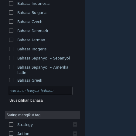
Bahasa Indonesia
Bahasa Bulgaria
Bahasa Czech
Bahasa Denmark
Bahasa Jerman
Bahasa Inggeris
Bahasa Sepanyol – Sepanyol
Bahasa Sepanyol – Amerika
Latin
Bahasa Greek
Urus pilihan bahasa
© Valve Corporation. Hak cipta terpelihara. Semua
Saring mengikut tag
tanda dagangan ialah hak milik pemilik masing-masing
di AS dan negara-negara lain.
Dasar Privasi
|
Strategy
Perundangan
|
Accessibility
|
Perjanjian Pelanggan
Steam
|
Bayaran balik
|
Kuki
Action