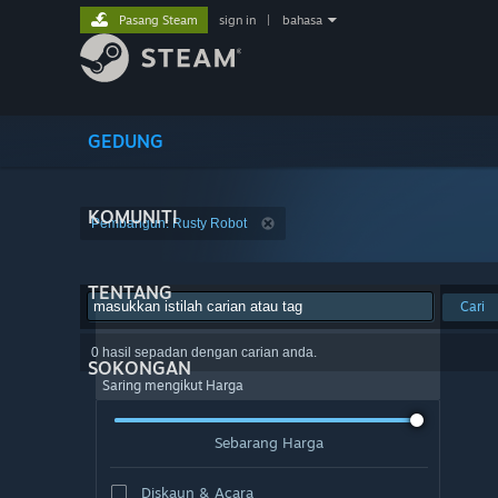
Pasang Steam
sign in
|
bahasa
GEDUNG
KOMUNITI
Pembangun: Rusty Robot
TENTANG
Cari
0 hasil sepadan dengan carian anda.
SOKONGAN
Saring mengikut Harga
Sebarang Harga
Diskaun & Acara