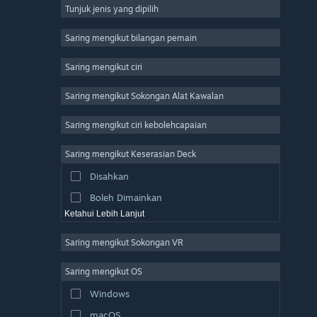
Tunjuk jenis yang dipilih
Massively Multiplayer
Indie
Saring mengikut bilangan pemain
Early Access
Saring mengikut ciri
Casual
Saring mengikut Sokongan Alat Kawalan
Simulation
Racing
Saring mengikut ciri kebolehcapaian
Sports
Saring mengikut Keserasian Deck
Video Production
Disahkan
Photo Editing
Boleh Dimainkan
Ketahui Lebih Lanjut
Saring mengikut Sokongan VR
Saring mengikut OS
Windows
macOS