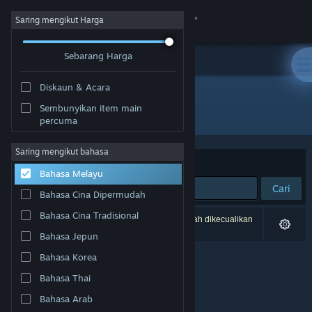
Sign in
Saring mengikut Harga
Sebarang Harga
Gedung
Diskaun & Acara
Komuniti
Sembunyikan item main
Pembangun: RomanKitayama
percuma
Tentang
Saring mengikut bahasa
Susun mengikut
Perkaitan
Bahasa Melayu
Sokongan
Cari
Bahasa Cina Dipermudah
Ubah bahasa
Bahasa Cina Tradisional
0 hasil sepadan dengan carian anda. 2 tajuk telah dikecualikan
berdasarkan pilihan anda.
Bahasa Jepun
Dapatkan Steam Mobile App
Bahasa Korea
Lihat laman web desktop
Bahasa Thai
Bahasa Arab