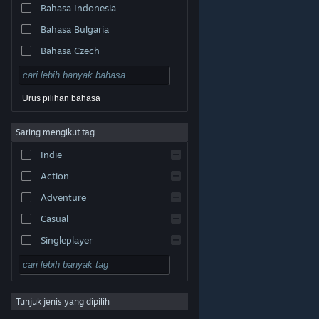
Bahasa Indonesia
Bahasa Bulgaria
Bahasa Czech
Bahasa Denmark
Bahasa Jerman
Urus pilihan bahasa
Bahasa Inggeris
Saring mengikut tag
Bahasa Sepanyol – Sepanyol
Indie
Bahasa Sepanyol – Amerika
Latin
Action
Bahasa Greek
Adventure
Casual
Singleplayer
Simulation
© Valve Corporation. Hak cipta terpelihara. Semua
tanda dagangan ialah hak milik pemilik masing-masing
RPG
di AS dan negara-negara lain.
Dasar Privasi
|
Perundangan
|
Accessibility
|
Perjanjian Pelanggan
Steam
|
Bayaran balik
|
Kuki
Tunjuk jenis yang dipilih
Strategy