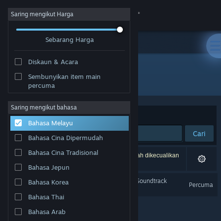
Sign in
Saring mengikut Harga
Sebarang Harga
Gedung
Diskaun & Acara
Komuniti
Sembunyikan item main
Pembangun: Redact Games
percuma
Tentang
Saring mengikut bahasa
Susun mengikut
Perkaitan
Bahasa Melayu
Sokongan
Cari
Bahasa Cina Dipermudah
Ubah bahasa
Bahasa Cina Tradisional
1 hasil sepadan dengan carian anda. 2 tajuk telah dikecualikan
berdasarkan pilihan anda.
Bahasa Jepun
Dapatkan Steam Mobile App
Dread X Collection Year 1 Soundtrack
Bahasa Korea
Percuma
Lihat laman web desktop
Bahasa Thai
Bahasa Arab