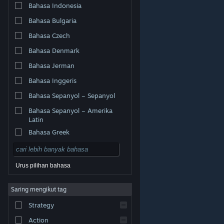
Bahasa Indonesia
Bahasa Bulgaria
Bahasa Czech
Bahasa Denmark
Bahasa Jerman
Bahasa Inggeris
Bahasa Sepanyol – Sepanyol
Bahasa Sepanyol – Amerika
Latin
Bahasa Greek
Urus pilihan bahasa
© Valve Corporation. Hak cipta terpelihara. Semua
Saring mengikut tag
tanda dagangan ialah hak milik pemilik masing-masing
di AS dan negara-negara lain.
Dasar Privasi
|
Strategy
Perundangan
|
Accessibility
|
Perjanjian Pelanggan
Steam
|
Bayaran balik
|
Kuki
Action