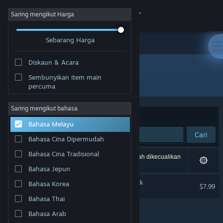
Sign in
Saring mengikut Harga
Sebarang Harga
Gedung
Diskaun & Acara
Komuniti
Sembunyikan item main
Pembangun: Rapturous Studio
percuma
Tentang
Saring mengikut bahasa
Susun mengikut
Perkaitan
Bahasa Melayu
Sokongan
Cari
Bahasa Cina Dipermudah
Ubah bahasa
Bahasa Cina Tradisional
1 hasil sepadan dengan carian anda. 2 tajuk telah dikecualikan
berdasarkan pilihan anda.
Bahasa Jepun
Dapatkan Steam Mobile App
Beloved Rapture Soundtrack
Bahasa Korea
$7.99
Lihat laman web desktop
Bahasa Thai
Bahasa Arab