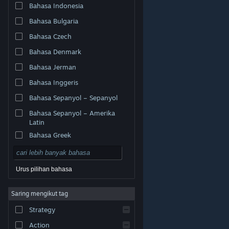
Bahasa Indonesia
Bahasa Bulgaria
Bahasa Czech
Bahasa Denmark
Bahasa Jerman
Bahasa Inggeris
Bahasa Sepanyol – Sepanyol
Bahasa Sepanyol – Amerika
Latin
Bahasa Greek
Urus pilihan bahasa
© Valve Corporation. Hak cipta terpelihara. Semua
Saring mengikut tag
tanda dagangan ialah hak milik pemilik masing-masing
di AS dan negara-negara lain.
Dasar Privasi
|
Strategy
Perundangan
|
Accessibility
|
Perjanjian Pelanggan
Steam
|
Bayaran balik
|
Kuki
Action