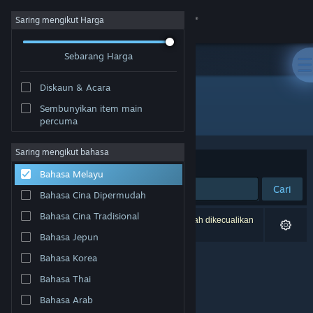
Sign in
Saring mengikut Harga
Sebarang Harga
Gedung
Diskaun & Acara
Komuniti
Sembunyikan item main
Pembangun: ProGames Studio
percuma
Tentang
Saring mengikut bahasa
Susun mengikut
Perkaitan
Bahasa Melayu
Sokongan
Cari
Bahasa Cina Dipermudah
Ubah bahasa
Bahasa Cina Tradisional
0 hasil sepadan dengan carian anda. 1 tajuk telah dikecualikan
berdasarkan pilihan anda.
Bahasa Jepun
Dapatkan Steam Mobile App
Bahasa Korea
Lihat laman web desktop
Bahasa Thai
Bahasa Arab