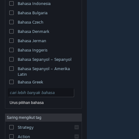
Bahasa Indonesia
Bahasa Bulgaria
Bahasa Czech
Bahasa Denmark
Bahasa Jerman
Bahasa Inggeris
Bahasa Sepanyol – Sepanyol
Bahasa Sepanyol – Amerika
Latin
Bahasa Greek
Urus pilihan bahasa
© Valve Corporation. Hak cipta terpelihara. Semua
Saring mengikut tag
tanda dagangan ialah hak milik pemilik masing-masing
di AS dan negara-negara lain.
Dasar Privasi
|
Strategy
Perundangan
|
Accessibility
|
Perjanjian Pelanggan
Steam
|
Bayaran balik
|
Kuki
Action