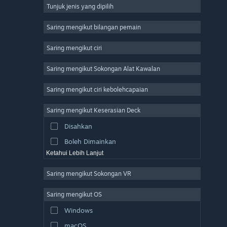
Tunjuk jenis yang dipilih
Massively Multiplayer
Indie
Saring mengikut bilangan pemain
Early Access
Saring mengikut ciri
Casual
Saring mengikut Sokongan Alat Kawalan
Simulation
Racing
Saring mengikut ciri kebolehcapaian
Sports
Saring mengikut Keserasian Deck
Video Production
Disahkan
Photo Editing
Boleh Dimainkan
Ketahui Lebih Lanjut
Saring mengikut Sokongan VR
Saring mengikut OS
Windows
macOS