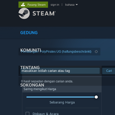
Pasang Steam
sign in
|
bahasa
GEDUNG
KOMUNITI
Pembangun: PolyPirates UG (haftungsbeschränkt)
TENTANG
Cari
0 hasil sepadan dengan carian anda.
SOKONGAN
Saring mengikut Harga
Sebarang Harga
Diskaun & Acara