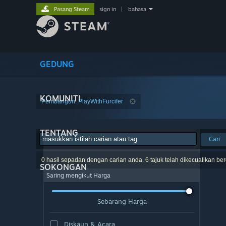
Pasang Steam
sign in
|
bahasa
GEDUNG
KOMUNITI
Pembangun: PlayWithFurcifer
TENTANG
Cari
0 hasil sepadan dengan carian anda. 6 tajuk telah dikecualikan be
SOKONGAN
Saring mengikut Harga
Sebarang Harga
Diskaun & Acara