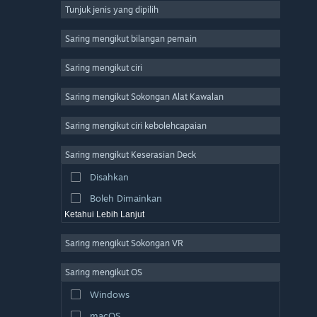
Tunjuk jenis yang dipilih
Massively Multiplayer
Indie
Saring mengikut bilangan pemain
Early Access
Saring mengikut ciri
Casual
Saring mengikut Sokongan Alat Kawalan
Simulation
Racing
Saring mengikut ciri kebolehcapaian
Sports
Saring mengikut Keserasian Deck
Video Production
Disahkan
Photo Editing
Boleh Dimainkan
Ketahui Lebih Lanjut
Saring mengikut Sokongan VR
Saring mengikut OS
Windows
macOS