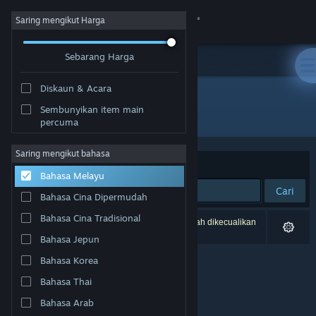
Sign in
Saring mengikut Harga
Sebarang Harga
Gedung
Diskaun & Acara
Komuniti
Sembunyikan item main
Pembangun: Planet 47 Games
percuma
Tentang
Saring mengikut bahasa
Susun mengikut
Perkaitan
Bahasa Melayu
Sokongan
Cari
Bahasa Cina Dipermudah
Ubah bahasa
Bahasa Cina Tradisional
0 hasil sepadan dengan carian anda. 4 tajuk telah dikecualikan
berdasarkan pilihan anda.
Bahasa Jepun
Dapatkan Steam Mobile App
Bahasa Korea
Lihat laman web desktop
Bahasa Thai
Bahasa Arab