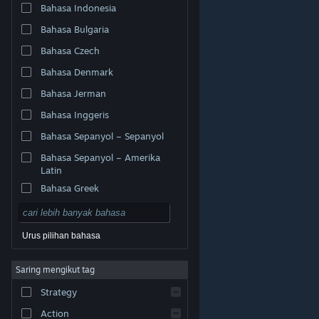
Bahasa Indonesia
Bahasa Bulgaria
Bahasa Czech
Bahasa Denmark
Bahasa Jerman
Bahasa Inggeris
Bahasa Sepanyol – Sepanyol
Bahasa Sepanyol – Amerika
Latin
Bahasa Greek
Urus pilihan bahasa
© Valve Corporation. Hak cipta terpelihara. Semua
Saring mengikut tag
tanda dagangan ialah hak milik pemilik masing-masing
di AS dan negara-negara lain.
Dasar Privasi
|
Strategy
Perundangan
|
Accessibility
|
Perjanjian Pelanggan
Steam
|
Bayaran balik
|
Kuki
Action