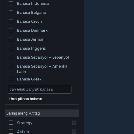
Bahasa Indonesia
Bahasa Bulgaria
Bahasa Czech
Bahasa Denmark
Bahasa Jerman
Bahasa Inggeris
Bahasa Sepanyol – Sepanyol
Bahasa Sepanyol – Amerika
Latin
Bahasa Greek
Urus pilihan bahasa
© Valve Corporation. Hak cipta terpelihara. Semua
Saring mengikut tag
tanda dagangan ialah hak milik pemilik masing-masing
di AS dan negara-negara lain.
Dasar Privasi
|
Strategy
Perundangan
|
Accessibility
|
Perjanjian Pelanggan
Steam
|
Bayaran balik
|
Kuki
Action