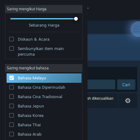
Sign in
Saring mengikut Harga
Sebarang Harga
Gedung
Diskaun & Acara
Komuniti
Sembunyikan item main
Pembangun: Opilio
percuma
Tentang
Saring mengikut bahasa
Susun mengikut
Perkaitan
Bahasa Melayu
Sokongan
Cari
Bahasa Cina Dipermudah
Ubah bahasa
Bahasa Cina Tradisional
0 hasil sepadan dengan carian anda. 1 tajuk telah dikecualikan
berdasarkan pilihan anda.
Bahasa Jepun
Dapatkan Steam Mobile App
Bahasa Korea
Lihat laman web desktop
Bahasa Thai
Bahasa Arab