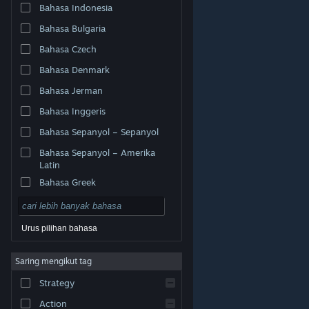
Bahasa Indonesia
Bahasa Bulgaria
Bahasa Czech
Bahasa Denmark
Bahasa Jerman
Bahasa Inggeris
Bahasa Sepanyol – Sepanyol
Bahasa Sepanyol – Amerika
Latin
Bahasa Greek
Urus pilihan bahasa
© Valve Corporation. Hak cipta terpelihara. Semua
Saring mengikut tag
tanda dagangan ialah hak milik pemilik masing-masing
di AS dan negara-negara lain.
Dasar Privasi
|
Strategy
Perundangan
|
Accessibility
|
Perjanjian Pelanggan
Steam
|
Bayaran balik
|
Kuki
Action