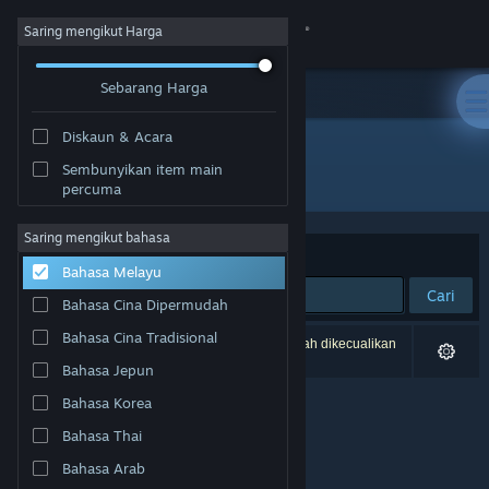
Sign in
Saring mengikut Harga
Sebarang Harga
Gedung
Diskaun & Acara
Komuniti
Sembunyikan item main
Pembangun: Nyan_Fort
percuma
Tentang
Saring mengikut bahasa
Susun mengikut
Perkaitan
Bahasa Melayu
Sokongan
Cari
Bahasa Cina Dipermudah
Ubah bahasa
Bahasa Cina Tradisional
0 hasil sepadan dengan carian anda. 2 tajuk telah dikecualikan
berdasarkan pilihan anda.
Bahasa Jepun
Dapatkan Steam Mobile App
Bahasa Korea
Lihat laman web desktop
Bahasa Thai
Bahasa Arab