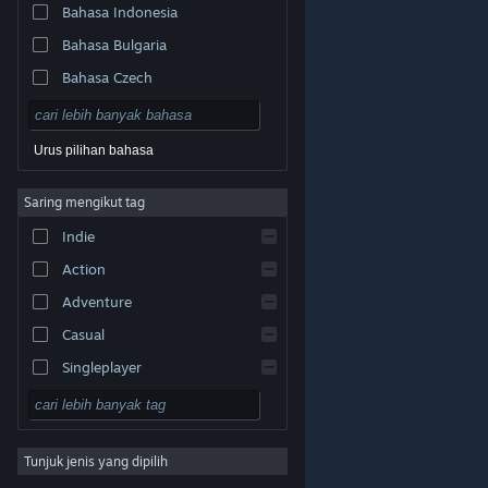
Bahasa Indonesia
Bahasa Bulgaria
Bahasa Czech
Bahasa Denmark
Bahasa Jerman
Urus pilihan bahasa
Bahasa Inggeris
Saring mengikut tag
Bahasa Sepanyol – Sepanyol
Indie
Bahasa Sepanyol – Amerika
Latin
Action
Bahasa Greek
Adventure
Casual
Singleplayer
Simulation
© Valve Corporation. Hak cipta terpelihara. Semua
tanda dagangan ialah hak milik pemilik masing-masing
RPG
di AS dan negara-negara lain.
Dasar Privasi
|
Perundangan
|
Accessibility
|
Perjanjian Pelanggan
Steam
|
Bayaran balik
|
Kuki
Tunjuk jenis yang dipilih
Strategy