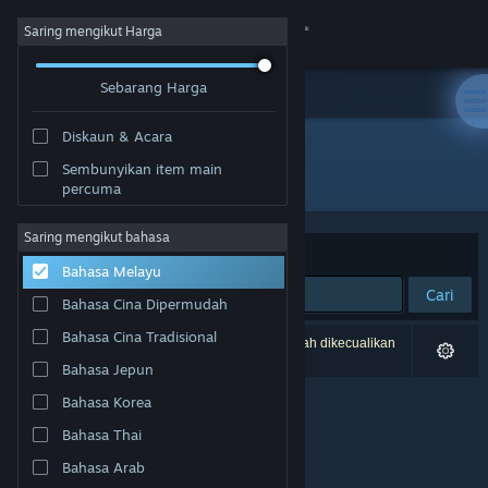
Sign in
Saring mengikut Harga
Sebarang Harga
Gedung
Diskaun & Acara
Komuniti
Sembunyikan item main
Pembangun: Nerdvision Games
percuma
Tentang
Saring mengikut bahasa
Susun mengikut
Perkaitan
Bahasa Melayu
Sokongan
Cari
Bahasa Cina Dipermudah
Ubah bahasa
Bahasa Cina Tradisional
0 hasil sepadan dengan carian anda. 6 tajuk telah dikecualikan
berdasarkan pilihan anda.
Bahasa Jepun
Dapatkan Steam Mobile App
Bahasa Korea
Lihat laman web desktop
Bahasa Thai
Bahasa Arab