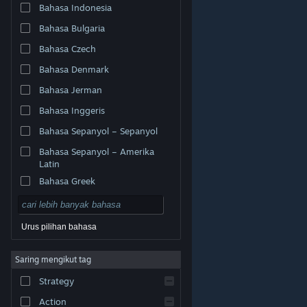
Bahasa Indonesia
Bahasa Bulgaria
Bahasa Czech
Bahasa Denmark
Bahasa Jerman
Bahasa Inggeris
Bahasa Sepanyol – Sepanyol
Bahasa Sepanyol – Amerika
Latin
Bahasa Greek
Urus pilihan bahasa
© Valve Corporation. Hak cipta terpelihara. Semua
Saring mengikut tag
tanda dagangan ialah hak milik pemilik masing-masing
di AS dan negara-negara lain.
Dasar Privasi
|
Strategy
Perundangan
|
Accessibility
|
Perjanjian Pelanggan
Steam
|
Bayaran balik
|
Kuki
Action