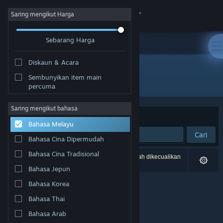
Sign in
Saring mengikut Harga
Sebarang Harga
Gedung
Diskaun & Acara
Komuniti
Sembunyikan item main
Pembangun: NatsumeAtari
percuma
Tentang
Saring mengikut bahasa
Susun mengikut
Perkaitan
Bahasa Melayu
Sokongan
Cari
Bahasa Cina Dipermudah
Ubah bahasa
Bahasa Cina Tradisional
0 hasil sepadan dengan carian anda. 4 tajuk telah dikecualikan
berdasarkan pilihan anda.
Bahasa Jepun
Dapatkan Steam Mobile App
Bahasa Korea
Lihat laman web desktop
Bahasa Thai
Bahasa Arab