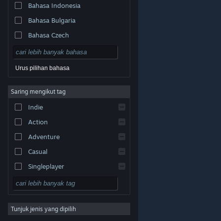
Bahasa Indonesia
Bahasa Bulgaria
Bahasa Czech
Bahasa Denmark
Bahasa Jerman
Urus pilihan bahasa
Bahasa Inggeris
Saring mengikut tag
Bahasa Sepanyol – Sepanyol
Indie
Bahasa Sepanyol – Amerika
Latin
Action
Bahasa Greek
Adventure
Casual
Singleplayer
Simulation
© Valve Corporation. Hak cipta terpelihara. Semua
tanda dagangan ialah hak milik pemilik masing-masing
RPG
di AS dan negara-negara lain.
Dasar Privasi
|
Perundangan
|
Accessibility
|
Perjanjian Pelanggan
Steam
|
Bayaran balik
|
Kuki
Tunjuk jenis yang dipilih
Strategy