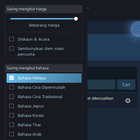
Sign in
Saring mengikut Harga
Sebarang Harga
Gedung
Diskaun & Acara
Komuniti
Sembunyikan item main
Pembangun: Monocyte Games
percuma
Tentang
Saring mengikut bahasa
Susun mengikut
Perkaitan
Bahasa Melayu
Sokongan
Cari
Bahasa Cina Dipermudah
Ubah bahasa
Bahasa Cina Tradisional
0 hasil sepadan dengan carian anda. 2 tajuk telah dikecualikan
berdasarkan pilihan anda.
Bahasa Jepun
Dapatkan Steam Mobile App
Bahasa Korea
Lihat laman web desktop
Bahasa Thai
Bahasa Arab