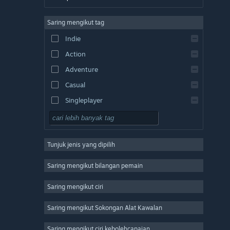
Bahasa Inggeris
Saring mengikut tag
Bahasa Sepanyol – Sepanyol
Indie
Bahasa Sepanyol – Amerika Latin
Action
Bahasa Greek
Adventure
Casual
Singleplayer
Simulation
RPG
Tunjuk jenis yang dipilih
Strategy
2D
Saring mengikut bilangan pemain
Early Access
Saring mengikut ciri
3D
Saring mengikut Sokongan Alat Kawalan
Free to Play
Atmospheric
Saring mengikut ciri kebolehcapaian