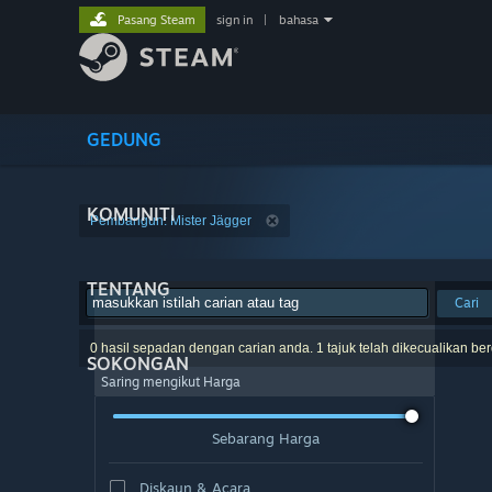
Pasang Steam
sign in
|
bahasa
GEDUNG
KOMUNITI
Pembangun: Mister Jägger
TENTANG
Cari
0 hasil sepadan dengan carian anda. 1 tajuk telah dikecualikan be
SOKONGAN
Saring mengikut Harga
Sebarang Harga
Diskaun & Acara