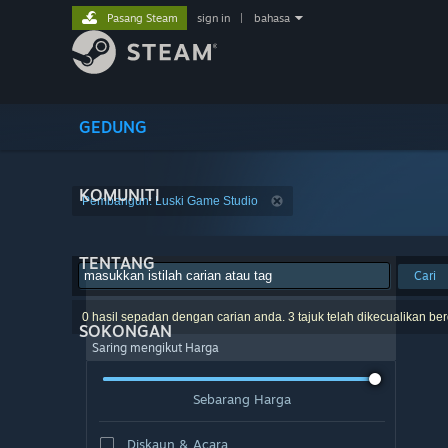
Pasang Steam
sign in
|
bahasa
GEDUNG
KOMUNITI
Pembangun: Luski Game Studio
TENTANG
Cari
0 hasil sepadan dengan carian anda. 3 tajuk telah dikecualikan be
SOKONGAN
Saring mengikut Harga
Sebarang Harga
Diskaun & Acara