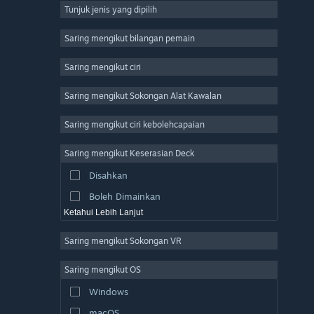
Tunjuk jenis yang dipilih
Massively Multiplayer
Indie
Saring mengikut bilangan pemain
Early Access
Saring mengikut ciri
Casual
Saring mengikut Sokongan Alat Kawalan
Simulation
Racing
Saring mengikut ciri kebolehcapaian
Sports
Saring mengikut Keserasian Deck
Video Production
Disahkan
Photo Editing
Boleh Dimainkan
Ketahui Lebih Lanjut
Saring mengikut Sokongan VR
Saring mengikut OS
Windows
macOS