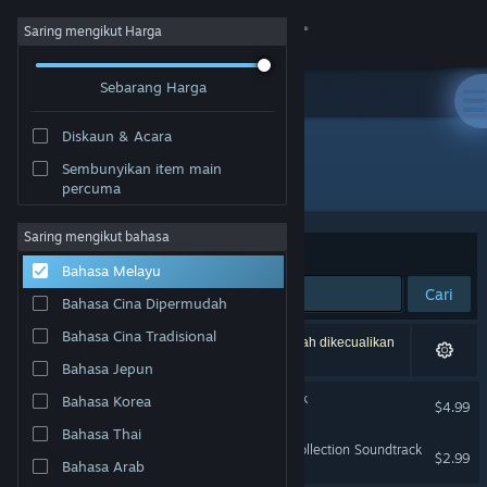
Sign in
Saring mengikut Harga
Sebarang Harga
Gedung
Diskaun & Acara
Komuniti
Sembunyikan item main
Pembangun: Lucas Paakh
percuma
Tentang
Saring mengikut bahasa
Susun mengikut
Perkaitan
Bahasa Melayu
Sokongan
Cari
Bahasa Cina Dipermudah
Ubah bahasa
Bahasa Cina Tradisional
2 hasil sepadan dengan carian anda. 4 tajuk telah dikecualikan
berdasarkan pilihan anda.
Bahasa Jepun
Dapatkan Steam Mobile App
William and Sly Soundtrack
Bahasa Korea
$4.99
Lihat laman web desktop
Bahasa Thai
William and Sly: Classic Collection Soundtrack
$2.99
Bahasa Arab