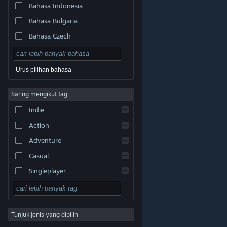
Bahasa Indonesia
Bahasa Bulgaria
Bahasa Czech
Bahasa Denmark
Bahasa Jerman
Urus pilihan bahasa
Bahasa Inggeris
Saring mengikut tag
Bahasa Sepanyol – Sepanyol
Indie
Bahasa Sepanyol – Amerika
Latin
Action
Bahasa Greek
Adventure
Casual
Singleplayer
Simulation
© Valve Corporation. Hak cipta terpelihara. Semua
tanda dagangan ialah hak milik pemilik masing-masing
RPG
di AS dan negara-negara lain.
Dasar Privasi
|
Perundangan
|
Accessibility
|
Perjanjian Pelanggan
Steam
|
Bayaran balik
|
Kuki
Tunjuk jenis yang dipilih
Strategy