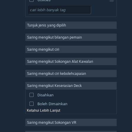
Free to Play
RPG
Tunjuk jenis yang dipilih
Massively Multiplayer
Indie
Saring mengikut bilangan pemain
Early Access
Saring mengikut ciri
Casual
Saring mengikut Sokongan Alat Kawalan
Simulation
Racing
Saring mengikut ciri kebolehcapaian
Sports
Saring mengikut Keserasian Deck
Video Production
Disahkan
Photo Editing
Boleh Dimainkan
Ketahui Lebih Lanjut
Saring mengikut Sokongan VR