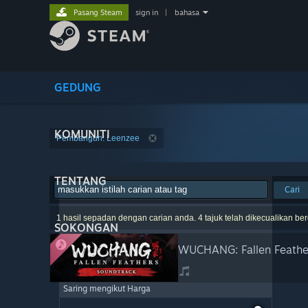
Pasang Steam
sign in
|
bahasa
GEDUNG
KOMUNITI
Pembangun: Leenzee
TENTANG
Cari
1 hasil sepadan dengan carian anda. 4 tajuk telah dikecualikan be
SOKONGAN
WUCHANG: Fallen Feathe
Saring mengikut Harga