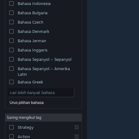
Bahasa Indonesia
Bahasa Bulgaria
Bahasa Czech
Bahasa Denmark
Bahasa Jerman
Bahasa Inggeris
Bahasa Sepanyol – Sepanyol
Bahasa Sepanyol – Amerika
Latin
Bahasa Greek
Urus pilihan bahasa
© Valve Corporation. Hak cipta terpelihara. Semua
Saring mengikut tag
tanda dagangan ialah hak milik pemilik masing-masing
di AS dan negara-negara lain.
Dasar Privasi
|
Strategy
Perundangan
|
Accessibility
|
Perjanjian Pelanggan
Steam
|
Bayaran balik
|
Kuki
Action