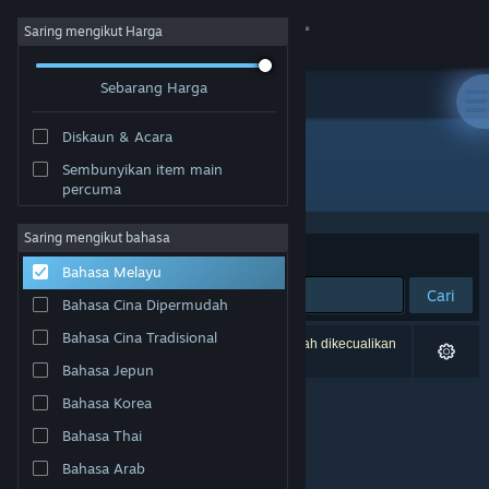
Sign in
Saring mengikut Harga
Sebarang Harga
Gedung
Diskaun & Acara
Komuniti
Sembunyikan item main
Pembangun: Joshua Hughes
percuma
Tentang
Saring mengikut bahasa
Susun mengikut
Perkaitan
Bahasa Melayu
Sokongan
Cari
Bahasa Cina Dipermudah
Ubah bahasa
Bahasa Cina Tradisional
0 hasil sepadan dengan carian anda. 3 tajuk telah dikecualikan
berdasarkan pilihan anda.
Bahasa Jepun
Dapatkan Steam Mobile App
Bahasa Korea
Lihat laman web desktop
Bahasa Thai
Bahasa Arab